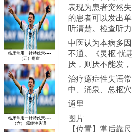
表现为患者突然失
的患者可以发出单
听清楚。检查听力
中医认为本病多因
不通。《灵枢·忧
临床常用一针特效穴----
（五）癔症
厌，则厌不能发，
治疗癔症性失语常
中、涌泉、总枢穴
通里
图片
临床常用一针特效穴----
（六）癔症性失语
【位置】掌后靠尺