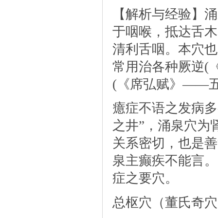
【解析与经验】涌
于咽喉，抵达舌木
清利舌咽。本穴也
常用治各种厥逆(
(《席弘赋》——
癔症不语之发病多
之井”，涌泉穴为
关系密切，也是善
泉主癫疾不能言。
症之要穴。
总枢穴（董氏奇穴