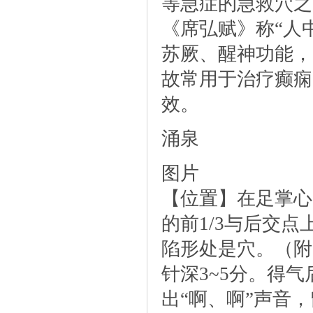
等急症的急救穴之
《席弘赋》称“人
苏厥、醒神功能，
故常用于治疗癫痫
效。
涌泉
图片
【位置】在足掌心
的前1/3与后交
陷形处是穴。（附
针深3~5分。得
出“啊、啊”声音，